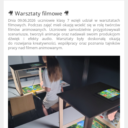
🎥 Warsztaty filmowe 🎥
Dnia 09.06.2026 uczniowie klasy 7 wzięli udział w warsztatach
filmowych. Podczas zajęć mieli okazję wcielić się w rolę twórców
filmów animowanych. Uczniowie samodzielnie przygotowywali
scenariusze, tworzyli animacje oraz nadawali swoim produkcjom
dźwięk i efekty audio. Warsztaty były doskonałą okazją
do rozwijania kreatywności, współpracy oraz poznania tajników
pracy nad filmem animowanym.