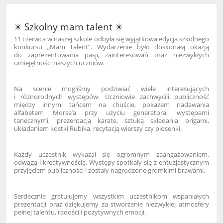
✴️ Szkolny mam talent ✴️
11 czerwca w naszej szkole odbyła się wyjątkowa edycja szkolnego
konkursu „Mam Talent”. Wydarzenie było doskonałą okazją
do zaprezentowania pasji, zainteresowań oraz niezwykłych
umiejętności naszych uczniów.
Na scenie mogliśmy podziwiać wiele interesujących
i różnorodnych występów. Uczniowie zachwycili publiczność
między innymi tańcem na chuście, pokazem nadawania
alfabetem Morse’a przy użyciu generatora, występami
tanecznymi, prezentacją karate, sztuką składania origami,
układaniem kostki Rubika, recytacją wierszy czy piosenki.
Każdy uczestnik wykazał się ogromnym zaangażowaniem,
odwagą i kreatywnością. Występy spotkały się z entuzjastycznym
przyjęciem publiczności i zostały nagrodzone gromkimi brawami.
Serdecznie gratulujemy wszystkim uczestnikom wspaniałych
prezentacji oraz dziękujemy za stworzenie niezwykłej atmosfery
pełnej talentu, radości i pozytywnych emocji.