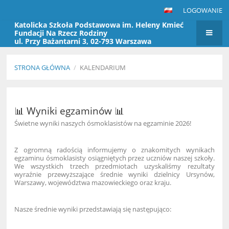
LOGOWANIE
Katolicka Szkoła Podstawowa im. Heleny Kmieć
Fundacji Na Rzecz Rodziny
ul. Przy Bażantarni 3, 02-793 Warszawa
tel. 22 859 20 40 /50
email: ksp.ursynow@fnrr.pl
STRONA GŁÓWNA
/
KALENDARIUM
Kalendarium
📊 Wyniki egzaminów 📊
Świetne wyniki naszych ósmoklasistów na egzaminie 2026!
Z ogromną radością informujemy o znakomitych wynikach
egzaminu ósmoklasisty osiągniętych przez uczniów naszej szkoły.
We wszystkich trzech przedmiotach uzyskaliśmy rezultaty
wyraźnie przewyższające średnie wyniki dzielnicy Ursynów,
Warszawy, województwa mazowieckiego oraz kraju.
Nasze średnie wyniki przedstawiają się następująco: