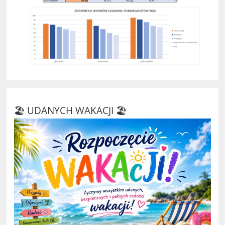
🏖️ UDANYCH WAKACJI 🏖️