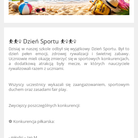
⛹️⛹️‍♀️ Dzień Sportu ⛹️‍♀️⛹️‍♀️
Dzisiaj w naszej szkole odbył się wyjątkowy Dzień Sportu. Był to
dzień pełen emocji, zdrowej rywalizacji i świetnej zabawy.
Uczniowie mieli okazję zmierzyć się w sportowych konkurencjach,
a dodatkową atrakcją były mecze, w których nauczyciele
rywalizowali razem z uczniami.
Wszyscy uczestnicy wykazali się zaangażowaniem, sportowym
duchem oraz zasadami fair play.
Zwycięzcy poszczególnych konkurencji:
⚽ Konkurencja piłkarska:
- młodsi – Jan M