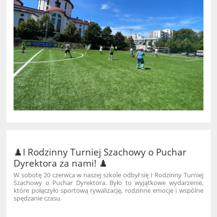
♟️I Rodzinny Turniej Szachowy o Puchar
Dyrektora za nami! ♟️
W sobotę 20 czerwca w naszej szkole odbył się I Rodzinny Turniej
Szachowy o Puchar Dyrektora. Było to wyjątkowe wydarzenie,
które połączyło sportową rywalizację, rodzinne emocje i wspólne
spędzanie czasu.