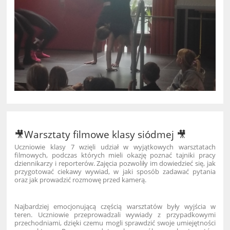
🎥Warsztaty filmowe klasy siódmej 🎥
Uczniowie klasy 7 wzięli udział w wyjątkowych warsztatach
filmowych, podczas których mieli okazję poznać tajniki pracy
dziennikarzy i reporterów. Zajęcia pozwoliły im dowiedzieć się, jak
przygotować ciekawy wywiad, w jaki sposób zadawać pytania
oraz jak prowadzić rozmowę przed kamerą.
Najbardziej emocjonującą częścią warsztatów były wyjścia w
teren. Uczniowie przeprowadzali wywiady z przypadkowymi
przechodniami, dzięki czemu mogli sprawdzić swoje umiejętności