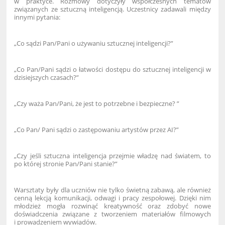
w praktyce. Rozmowy dotyczyły współczesnych tematów
związanych ze sztuczną inteligencją. Uczestnicy zadawali między
innymi pytania:
„Co sądzi Pan/Pani o używaniu sztucznej inteligencji?”
„Co Pan/Pani sądzi o łatwości dostępu do sztucznej inteligencji w
dzisiejszych czasach?”
„Czy waża Pan/Pani, że jest to potrzebne i bezpieczne? ”
„Co Pan/ Pani sądzi o zastępowaniu artystów przez AI?”
„Czy jeśli sztuczna inteligencja przejmie władzę nad światem, to
po której stronie Pan/Pani stanie?”
Warsztaty były dla uczniów nie tylko świetną zabawą, ale również
cenną lekcją komunikacji, odwagi i pracy zespołowej. Dzięki nim
młodzież mogła rozwinąć kreatywność oraz zdobyć nowe
doświadczenia związane z tworzeniem materiałów filmowych
i prowadzeniem wywiadów.