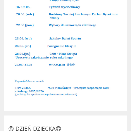
😍 DZIEŃ DZIECKA😍