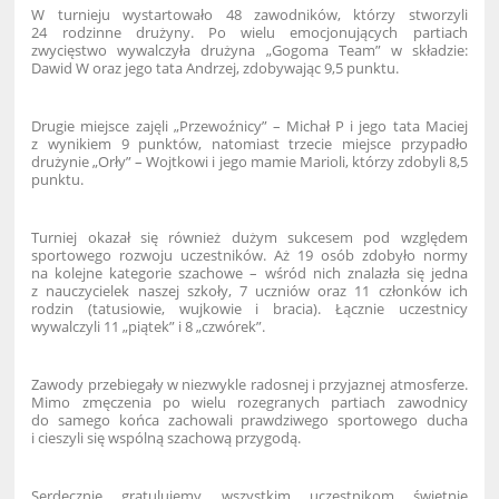
W turnieju wystartowało 48 zawodników, którzy stworzyli
24 rodzinne drużyny. Po wielu emocjonujących partiach
zwycięstwo wywalczyła drużyna „Gogoma Team” w składzie:
Dawid W oraz jego tata Andrzej, zdobywając 9,5 punktu.
Drugie miejsce zajęli „Przewoźnicy” – Michał P i jego tata Maciej
z wynikiem 9 punktów, natomiast trzecie miejsce przypadło
drużynie „Orły” – Wojtkowi i jego mamie Marioli, którzy zdobyli 8,5
punktu.
Turniej okazał się również dużym sukcesem pod względem
sportowego rozwoju uczestników. Aż 19 osób zdobyło normy
na kolejne kategorie szachowe – wśród nich znalazła się jedna
z nauczycielek naszej szkoły, 7 uczniów oraz 11 członków ich
rodzin (tatusiowie, wujkowie i bracia). Łącznie uczestnicy
wywalczyli 11 „piątek” i 8 „czwórek”.
Zawody przebiegały w niezwykle radosnej i przyjaznej atmosferze.
Mimo zmęczenia po wielu rozegranych partiach zawodnicy
do samego końca zachowali prawdziwego sportowego ducha
i cieszyli się wspólną szachową przygodą.
Serdecznie gratulujemy wszystkim uczestnikom świetnie