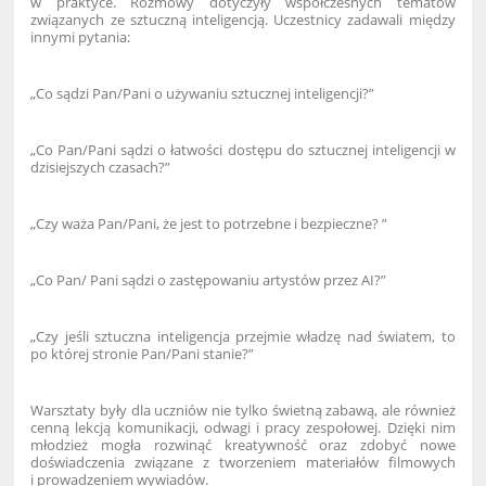
w praktyce. Rozmowy dotyczyły współczesnych tematów
związanych ze sztuczną inteligencją. Uczestnicy zadawali między
innymi pytania:
„Co sądzi Pan/Pani o używaniu sztucznej inteligencji?”
„Co Pan/Pani sądzi o łatwości dostępu do sztucznej inteligencji w
dzisiejszych czasach?”
„Czy waża Pan/Pani, że jest to potrzebne i bezpieczne? ”
„Co Pan/ Pani sądzi o zastępowaniu artystów przez AI?”
„Czy jeśli sztuczna inteligencja przejmie władzę nad światem, to
po której stronie Pan/Pani stanie?”
Warsztaty były dla uczniów nie tylko świetną zabawą, ale również
cenną lekcją komunikacji, odwagi i pracy zespołowej. Dzięki nim
młodzież mogła rozwinąć kreatywność oraz zdobyć nowe
doświadczenia związane z tworzeniem materiałów filmowych
i prowadzeniem wywiadów.