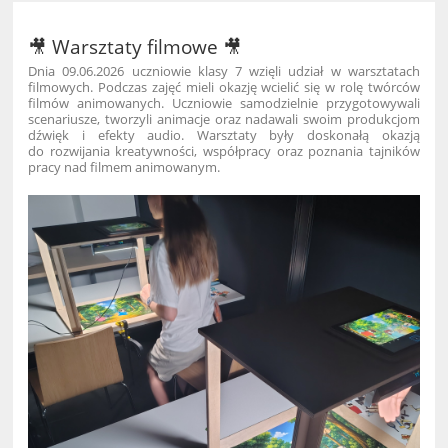
🎥 Warsztaty filmowe 🎥
Dnia 09.06.2026 uczniowie klasy 7 wzięli udział w warsztatach
filmowych. Podczas zajęć mieli okazję wcielić się w rolę twórców
filmów animowanych. Uczniowie samodzielnie przygotowywali
scenariusze, tworzyli animacje oraz nadawali swoim produkcjom
dźwięk i efekty audio. Warsztaty były doskonałą okazją
do rozwijania kreatywności, współpracy oraz poznania tajników
pracy nad filmem animowanym.