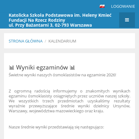
LOGOWANIE
Katolicka Szkoła Podstawowa im. Heleny Kmieć
Fundacji Na Rzecz Rodziny
ul. Przy Bażantarni 3, 02-793 Warszawa
tel. 22 859 20 40 /50
email: ksp.ursynow@fnrr.pl
STRONA GŁÓWNA
/
KALENDARIUM
Kalendarium
📊 Wyniki egzaminów 📊
Świetne wyniki naszych ósmoklasistów na egzaminie 2026!
Z ogromną radością informujemy o znakomitych wynikach
egzaminu ósmoklasisty osiągniętych przez uczniów naszej szkoły.
We wszystkich trzech przedmiotach uzyskaliśmy rezultaty
wyraźnie przewyższające średnie wyniki dzielnicy Ursynów,
Warszawy, województwa mazowieckiego oraz kraju.
Nasze średnie wyniki przedstawiają się następująco: