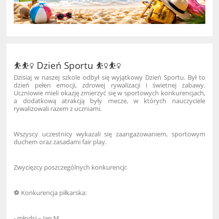
⛹️⛹️‍♀️ Dzień Sportu ⛹️‍♀️⛹️‍♀️
Dzisiaj w naszej szkole odbył się wyjątkowy Dzień Sportu. Był to
dzień pełen emocji, zdrowej rywalizacji i świetnej zabawy.
Uczniowie mieli okazję zmierzyć się w sportowych konkurencjach,
a dodatkową atrakcją były mecze, w których nauczyciele
rywalizowali razem z uczniami.
Wszyscy uczestnicy wykazali się zaangażowaniem, sportowym
duchem oraz zasadami fair play.
Zwycięzcy poszczególnych konkurencji:
⚽ Konkurencja piłkarska:
- młodsi – Jan M