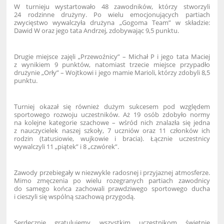
W turnieju wystartowało 48 zawodników, którzy stworzyli
24 rodzinne drużyny. Po wielu emocjonujących partiach
zwycięstwo wywalczyła drużyna „Gogoma Team” w składzie:
Dawid W oraz jego tata Andrzej, zdobywając 9,5 punktu.
Drugie miejsce zajęli „Przewoźnicy” – Michał P i jego tata Maciej
z wynikiem 9 punktów, natomiast trzecie miejsce przypadło
drużynie „Orły” – Wojtkowi i jego mamie Marioli, którzy zdobyli 8,5
punktu.
Turniej okazał się również dużym sukcesem pod względem
sportowego rozwoju uczestników. Aż 19 osób zdobyło normy
na kolejne kategorie szachowe – wśród nich znalazła się jedna
z nauczycielek naszej szkoły, 7 uczniów oraz 11 członków ich
rodzin (tatusiowie, wujkowie i bracia). Łącznie uczestnicy
wywalczyli 11 „piątek” i 8 „czwórek”.
Zawody przebiegały w niezwykle radosnej i przyjaznej atmosferze.
Mimo zmęczenia po wielu rozegranych partiach zawodnicy
do samego końca zachowali prawdziwego sportowego ducha
i cieszyli się wspólną szachową przygodą.
Serdecznie gratulujemy wszystkim uczestnikom świetnie