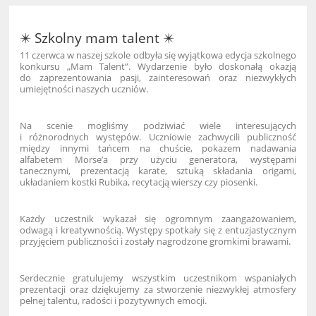
✴️ Szkolny mam talent ✴️
11 czerwca w naszej szkole odbyła się wyjątkowa edycja szkolnego
konkursu „Mam Talent”. Wydarzenie było doskonałą okazją
do zaprezentowania pasji, zainteresowań oraz niezwykłych
umiejętności naszych uczniów.
Na scenie mogliśmy podziwiać wiele interesujących
i różnorodnych występów. Uczniowie zachwycili publiczność
między innymi tańcem na chuście, pokazem nadawania
alfabetem Morse’a przy użyciu generatora, występami
tanecznymi, prezentacją karate, sztuką składania origami,
układaniem kostki Rubika, recytacją wierszy czy piosenki.
Każdy uczestnik wykazał się ogromnym zaangażowaniem,
odwagą i kreatywnością. Występy spotkały się z entuzjastycznym
przyjęciem publiczności i zostały nagrodzone gromkimi brawami.
Serdecznie gratulujemy wszystkim uczestnikom wspaniałych
prezentacji oraz dziękujemy za stworzenie niezwykłej atmosfery
pełnej talentu, radości i pozytywnych emocji.