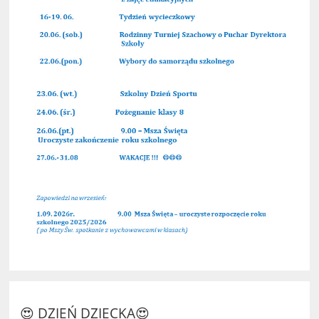
😍 DZIEŃ DZIECKA😍