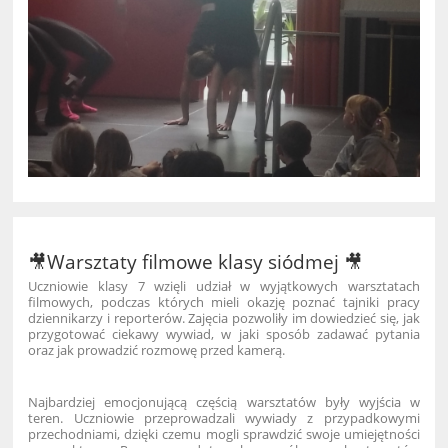
🎥Warsztaty filmowe klasy siódmej 🎥
Uczniowie klasy 7 wzięli udział w wyjątkowych warsztatach
filmowych, podczas których mieli okazję poznać tajniki pracy
dziennikarzy i reporterów. Zajęcia pozwoliły im dowiedzieć się, jak
przygotować ciekawy wywiad, w jaki sposób zadawać pytania
oraz jak prowadzić rozmowę przed kamerą.
Najbardziej emocjonującą częścią warsztatów były wyjścia w
teren. Uczniowie przeprowadzali wywiady z przypadkowymi
przechodniami, dzięki czemu mogli sprawdzić swoje umiejętności