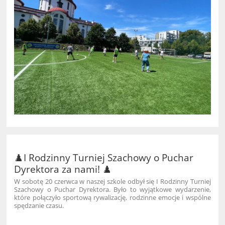
♟️I Rodzinny Turniej Szachowy o Puchar
Dyrektora za nami! ♟️
W sobotę 20 czerwca w naszej szkole odbył się I Rodzinny Turniej
Szachowy o Puchar Dyrektora. Było to wyjątkowe wydarzenie,
które połączyło sportową rywalizację, rodzinne emocje i wspólne
spędzanie czasu.