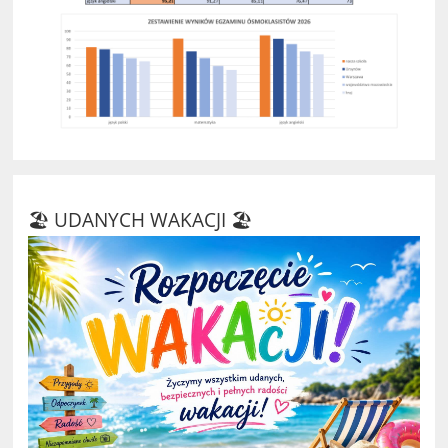
🏖️ UDANYCH WAKACJI 🏖️